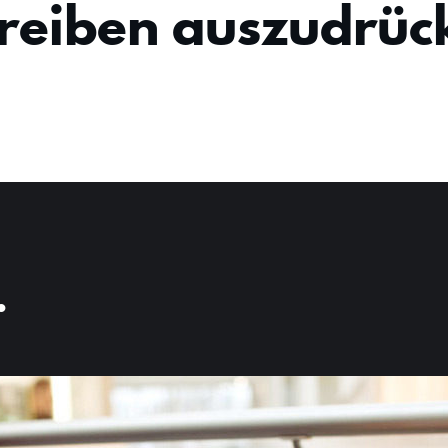
reiben auszudrüc
.