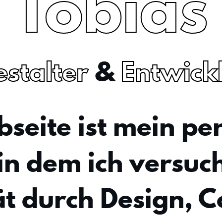
Tobias
stalter
&
Entwick
seite ist mein pe
 in dem ich versuc
ät durch Design, 