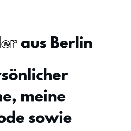
ler
aus Berlin
rsönlicher
he, meine
Code sowie