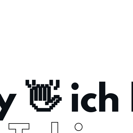
 👋 ich