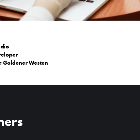
dio
veloper
:
Goldener Westen
ners