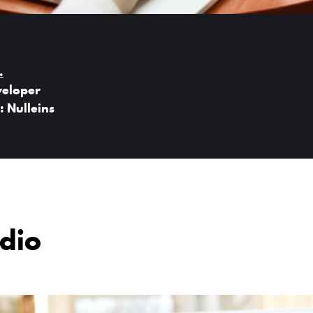
.
veloper
:
Nulleins
dio